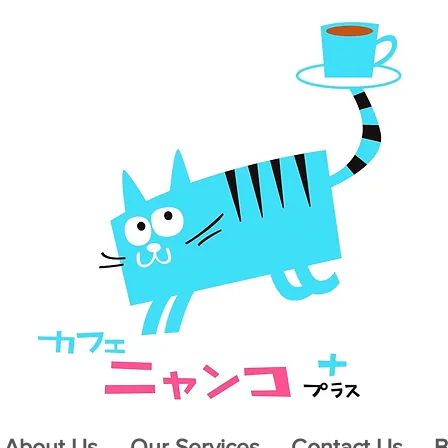
About Us
Our Services
Contact Us
B