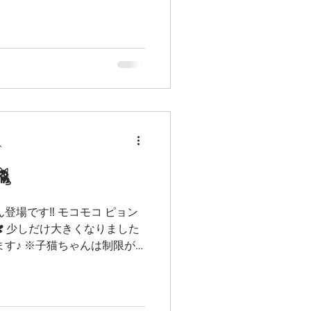
分

登場です‼️ モコモコ ピョン
❣️ 少しだけ大きくなりました
ます♪ ※子猫ちゃんは制限が
明をよく聞いて守って下さい
いいたします...