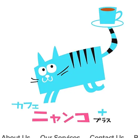
About Us
Our Services
Contact Us
B