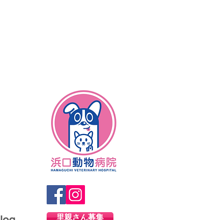
里親さん募集
log