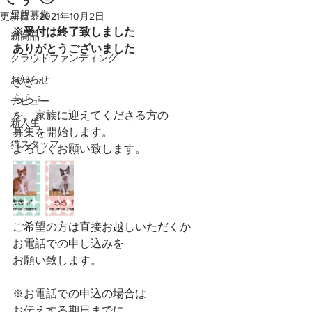
里親募集
更新日：
2021年10月2日
※受付は終了致しました
新商品
ありがとうございました
クラウドファンディング
お知らせ
きき♂️
らら♀️
デビュー
を、家族に迎えてくださる方の
新入生
募集を開始します。
猫スタッフ
よろしくお願い致します。  
ご希望の方は直接お越しいただくか
お電話での申し込みを
お願い致します。  
※お電話での申込の場合は 
お伝えする期日までに 