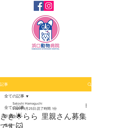
記事
全ての記事
Satoshi Hamaguchi
全ての記事
2021年9月25日
読了時間: 1分
きき🌟らら 里親さん募集
卒業生
です🐱
名前