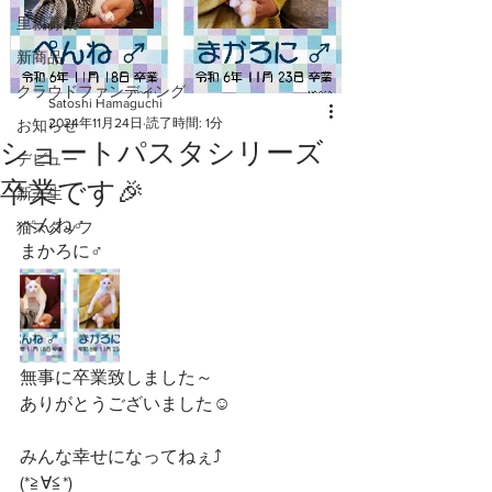
里親募集
新商品
クラウドファンディング
Satoshi Hamaguchi
2024年11月24日
読了時間: 1分
お知らせ
ショートパスタシリーズ
デビュー
卒業です🎉
新入生
ぺんね♂️
猫スタッフ
まかろに♂️
無事に卒業致しました～
ありがとうございました☺️
みんな幸せになってねぇ⤴️
(*≧∀≦*)