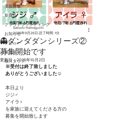
里親募集
新商品
クラウドファンディング
Satoshi Hamaguchi
2025年9月26日
読了時間: 1分
お知らせ
👻ダンダダンシリーズ②
デビュー
募集開始です
新入生
更新日：
2025年10月2日
猫スタッフ
※受付は終了致しました
ありがとうございました☺️
本日より
ジジ♂️
アイラ♀️
を家族に迎えてくださる方の
募集を開始致します