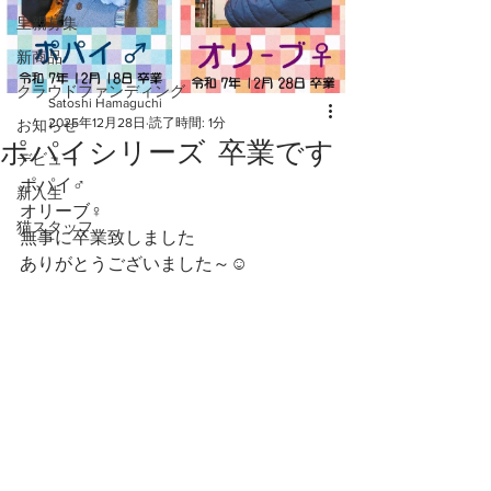
里親募集
新商品
クラウドファンディング
Satoshi Hamaguchi
2025年12月28日
読了時間: 1分
お知らせ
ポパイシリーズ 卒業です
デビュー
ポパイ♂️
新入生
オリーブ♀️
猫スタッフ
無事に卒業致しました
ありがとうございました～☺️