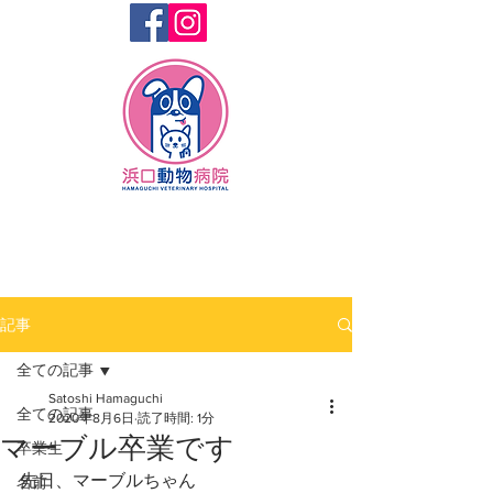
記事
全ての記事
Satoshi Hamaguchi
全ての記事
2020年8月6日
読了時間: 1分
マーブル卒業です
卒業生
先日、マーブルちゃん
名前