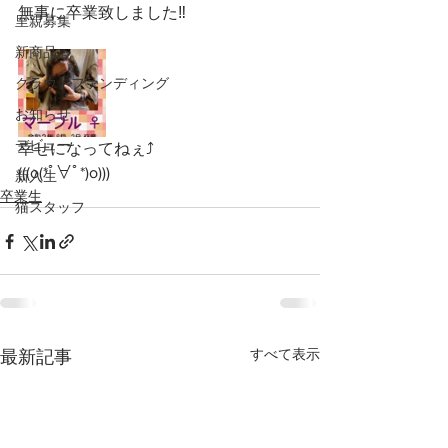
無事に卒業致しました‼️
里親募集
新商品
クラウドファンディング
お知らせ
デビュー
幸せになってねぇ⤴️
(((o(*ﾟ∀ﾟ*)o)))
新入生
卒業生
猫スタッフ
すべて表示
最新記事