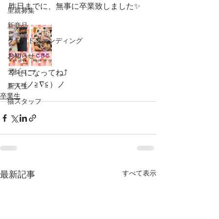
昨日までに、無事に卒業致しました✨
里親募集
新商品
クラウドファンディング
お知らせ
デビュー
幸せになってね⤴️
ε=ε=(ノ≧∇≦）ノ
新入生
卒業生
猫スタッフ
すべて表示
最新記事