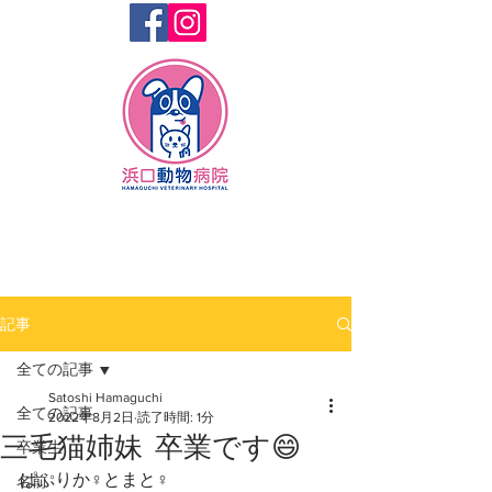
記事
全ての記事
Satoshi Hamaguchi
全ての記事
2022年8月2日
読了時間: 1分
三毛猫姉妹 卒業です😄
卒業生
ぱぷりか♀️とまと♀️
名前