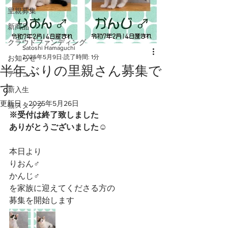
里親募集
新商品
クラウドファンディング
Satoshi Hamaguchi
2025年5月9日
読了時間: 1分
お知らせ
半年ぶりの里親さん募集で
デビュー
す
新入生
更新日：
2025年5月26日
猫スタッフ
※受付は終了致しました
ありがとうございました☺️
本日より
りおん♂️
かんじ♂️
を家族に迎えてくださる方の
募集を開始します