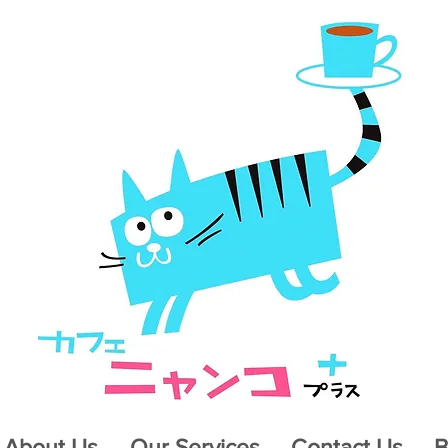
About Us
Our Services
Contact Us
B