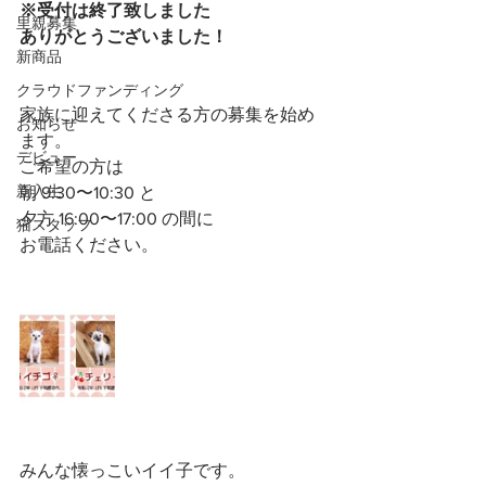
※受付は終了致しました
里親募集
ありがとうございました！
新商品
クラウドファンディング
家族に迎えてくださる方の募集を始め
お知らせ
ます。
デビュー
ご希望の方は
新入生
朝 9:30〜10:30 と
夕方 16:00〜17:00 の間に
猫スタッフ
お電話ください。
みんな懐っこいイイ子です。