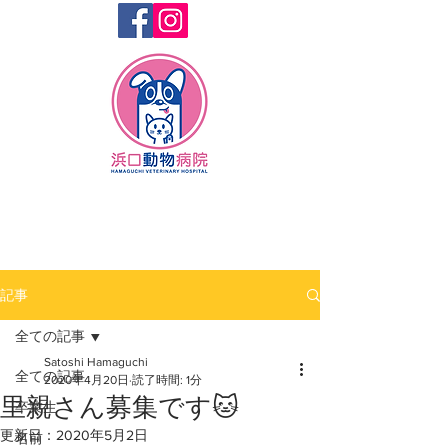
記事
全ての記事
Satoshi Hamaguchi
全ての記事
2020年4月20日
読了時間: 1分
里親さん募集です🐱
卒業生
更新日：
2020年5月2日
名前