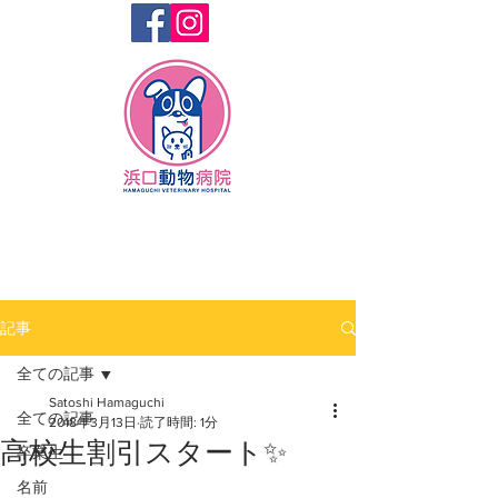
記事
全ての記事
Satoshi Hamaguchi
全ての記事
2018年3月13日
読了時間: 1分
高校生割引スタート✨
卒業生
名前