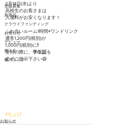
3月14日(水)より
里親募集
高校生のお客さまは
新商品
入場料がお安くなります！
クラウドファンディング
ふれ合いルーム1時間
+
ワンドリンク
お知らせ
通常1,200円(税別)が
デビュー
1,000円(税別)に❗
新入生
受付の際に、
学生証
を
必ずご提示下さい😄
猫スタッフ
#ちょび
お知らせ