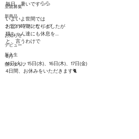
毎日、暑いです💦💦
里親募集
新商品
いよいよ世間では
クラウドファンディング
お盆の時期になりましたが
猫ちゃん達にも休息を…
お知らせ
と、言うわけで
デビュー
新入生
8月
14日(火)、15日(水)、16日(木)、17日(金)
猫スタッフ
4日間、お休みをいただきます🐈