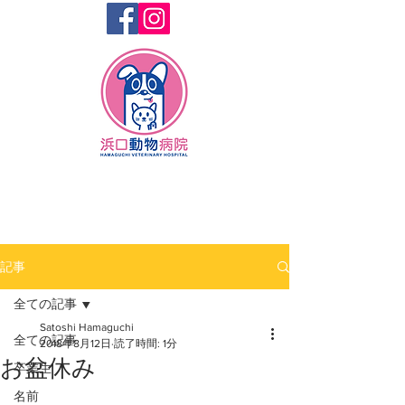
記事
全ての記事
Satoshi Hamaguchi
全ての記事
2018年8月12日
読了時間: 1分
お盆休み
卒業生
名前