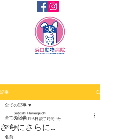
記事
全ての記事
Satoshi Hamaguchi
全ての記事
2019年4月16日
読了時間: 1分
さらにさらに…
卒業生
名前