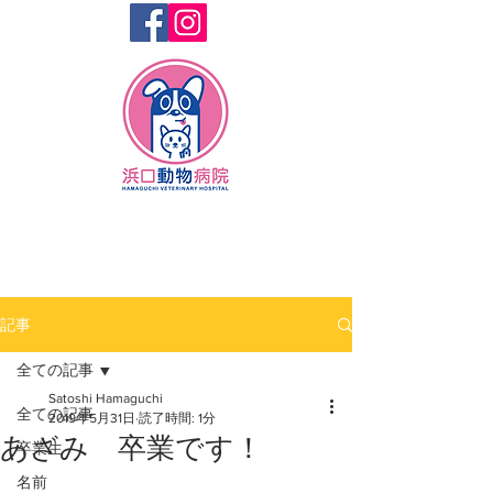
記事
全ての記事
Satoshi Hamaguchi
全ての記事
2019年5月31日
読了時間: 1分
あざみ 卒業です！
卒業生
名前