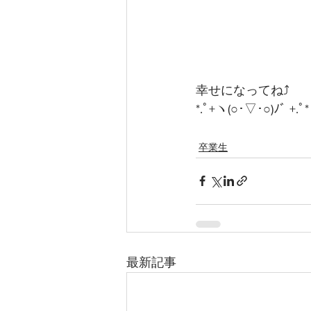
幸せになってね⤴️
*.ﾟ+ヽ(○･▽･○)ﾉﾞ +.ﾟ*
卒業生
最新記事