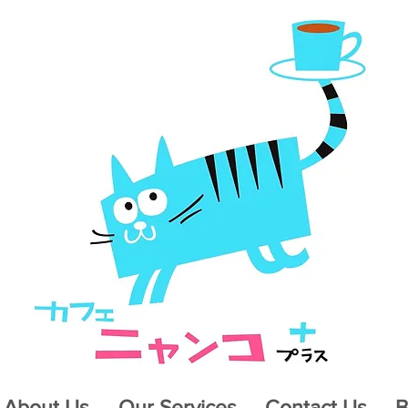
About Us
Our Services
Contact Us
B