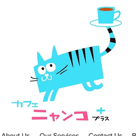
About Us
Our Services
Contact Us
B