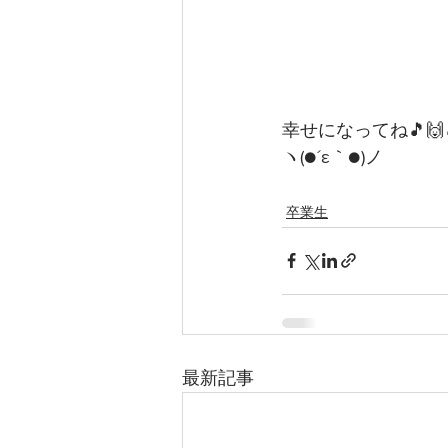
幸せになってね🎵🙌
ヽ(●´ε｀●)ノ
卒業生
最新記事