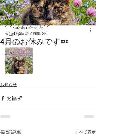
里親募集
新商品
クラウドファンディング
Satoshi Hamaguchi
4月2日
読了時間: 0分
お知らせ
4月のお休みです💤
デビュー
新入生
猫スタッフ
お知らせ
すべて表示
最新記事