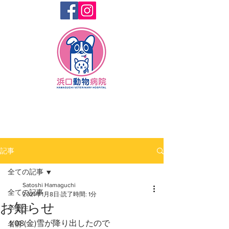
記事
全ての記事
Satoshi Hamaguchi
全ての記事
2021年1月8日
読了時間: 1分
お知らせ
卒業生
1/08(金)雪が降り出したので
名前