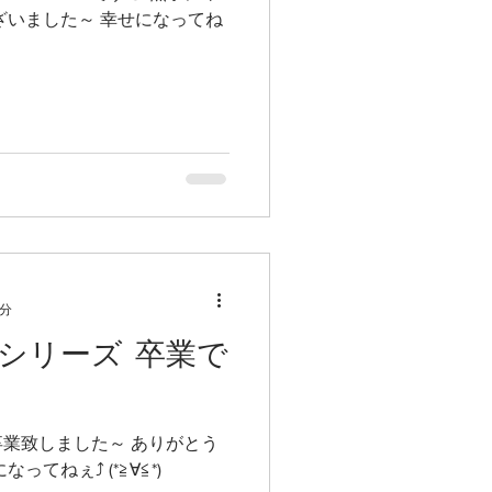
ざいました～ 幸せになってね
1分
シリーズ 卒業で
に卒業致しました～ ありがとう
てねぇ⤴️ (*≧∀≦*)