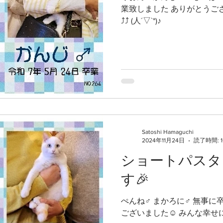
業致しました ありがとうご
⤴️⤴️ (人´▽`*)♪
Satoshi Hamaguchi
2024年11月24日
読了時間: 
ショートパスタ
す🎉
ぺんね♂️ まかろに♂️ 無事
ございました☺️ みんな幸せになっ