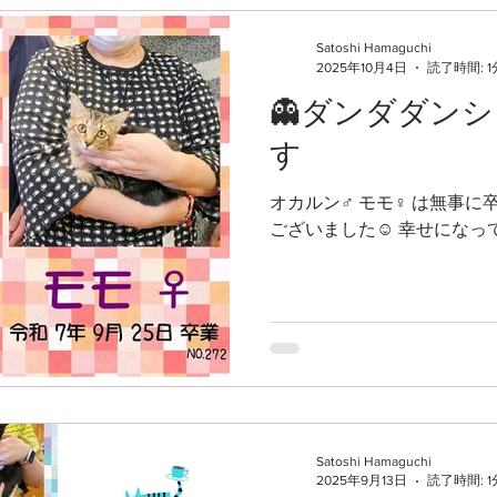
Satoshi Hamaguchi
2025年10月4日
読了時間: 1
👻ダンダダン
す
オカルン♂️ モモ♀️ は無事
ございました☺️ 幸せになってねぇ
Satoshi Hamaguchi
2025年9月13日
読了時間: 1