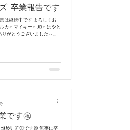
ズ 卒業報告です
募集は継続中です よろしくお
ルカ♂️ マイキー♂️ JB♂️ はやと
 ありがとうございました～☺️
 (*゜▽゜)_□
1分
業です㊗️
ｪﾙｶｼﾘｰｽﾞ①です😄 無事に卒