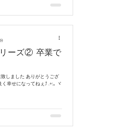
1分
シリーズ② 卒業で
卒業致しました ありがとうござ
幸せになってねぇ⤴️ .+:｡ ヾ