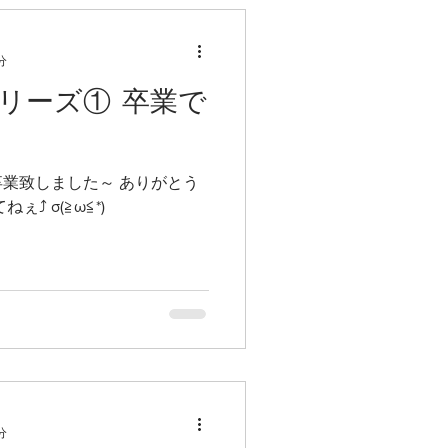
分
シリーズ① 卒業で
に卒業致しました～ ありがとう
⤴️ σ(≧ω≦*)
分