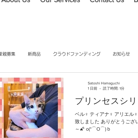
里親募集
新商品
クラウドファンディング
お知らせ
Satoshi Hamaguchi
1 日前
読了時間: 1分
プリンセスシリ
ベル♀️ ティアナ♀️ アリエル
致しました ありがとうござい
～🌠 o(*⌒O⌒)ｂ