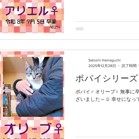
Satoshi Hamaguchi
2025年12月28日
読了時間: 
ポパイシリーズ
ポパイ♂️ オリーブ♀️ 無事
ざいました～☺️ 幸せになっ