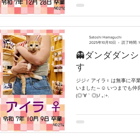
Satoshi Hamaguchi
2025年10月10日
読了時間: 
👻ダンダダン
す
ジジ♂️ アイラ♀️ は無事に
いました～☺️ いつまでも仲良く
(◎´∀｀◎)ﾉ ｡:+.