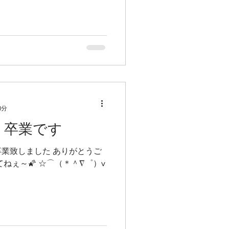
1分
 卒業です
に卒業致しました ありがとうご
てねぇ～🌠 ☆⌒（＊＾∇゜）v