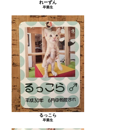
れーずん
卒業生
るっこら
卒業生