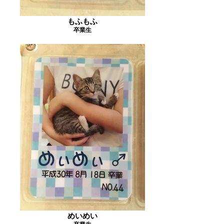
もふもふ
卒業生
めいめい