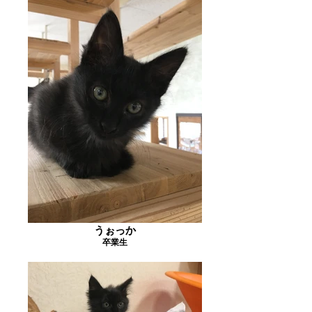
うぉっか
卒業生