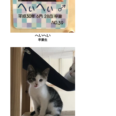
へいへい
卒業生