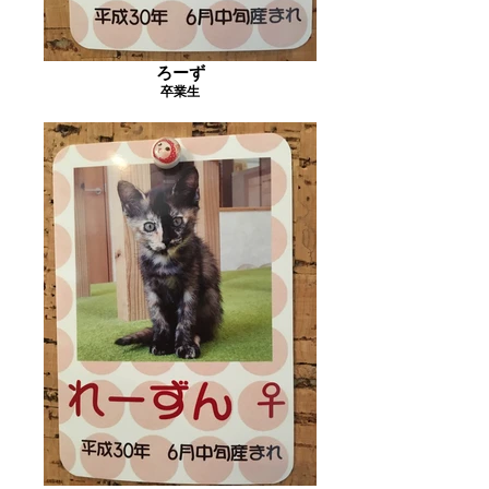
ろーず
卒業生