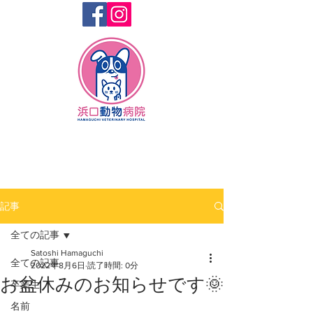
記事
全ての記事
Satoshi Hamaguchi
全ての記事
2022年8月6日
読了時間: 0分
お盆休みのお知らせです🌞
卒業生
名前