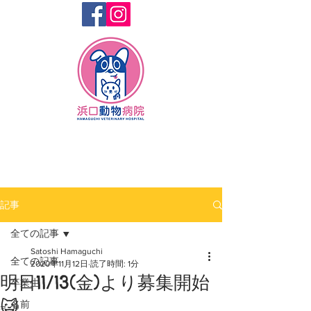
記事
全ての記事
Satoshi Hamaguchi
全ての記事
2020年11月12日
読了時間: 1分
明日11/13(金)より募集開始
卒業生
😺
名前