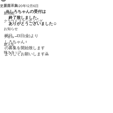
里親募集
更新日：
2020年12月6日
※しろちゃんの受付は
新商品
　終了致しました。
クラウドファンディング
　ありがとうございました☺
お知らせ
明日、13日(金)より
デビュー
しろちゃん♀️
新入生
の募集を開始致します
猫スタッフ
よろしくお願いします🙇