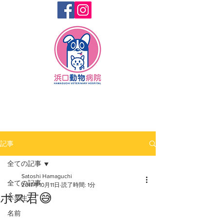
記事
全ての記事
Satoshi Hamaguchi
全ての記事
2017年10月11日
読了時間: 1分
ボス君😅
卒業生
名前