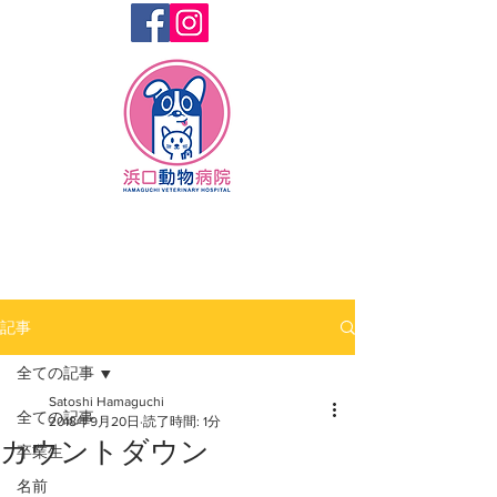
記事
全ての記事
Satoshi Hamaguchi
全ての記事
2018年9月20日
読了時間: 1分
カウントダウン
卒業生
名前