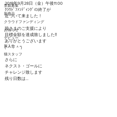
2018年9月28日（金）午後11:00
里親募集
ｸﾗｳﾄﾞﾌｧﾝﾃﾞｨﾝｸﾞの終了が
新商品
近づいて来ました！
クラウドファンディング
皆さまのご支援により
お知らせ
目標金額を達成致しました‼️
デビュー
ありがとうございます
新入生
(*＾▽＾*)
猫スタッフ
さらに
ネクスト・ゴールに
チャレンジ致します
残り日数は…